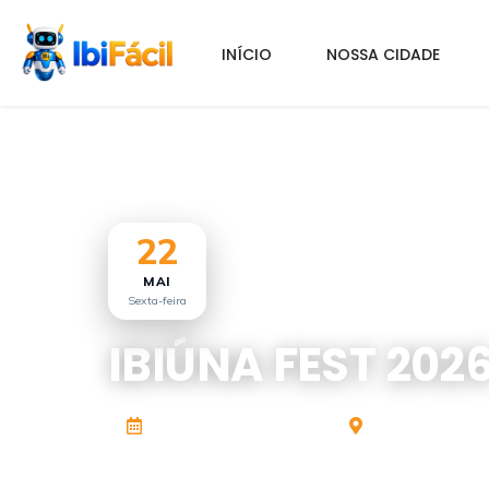
INÍCIO
NOSSA CIDADE
Início
/
Na cidade
/
Eventos
/
Detalhe
22
MAI
Sexta-feira
IBIÚNA FEST 202
22/5/2026
até 14/5/2026
Área de Lazer 0