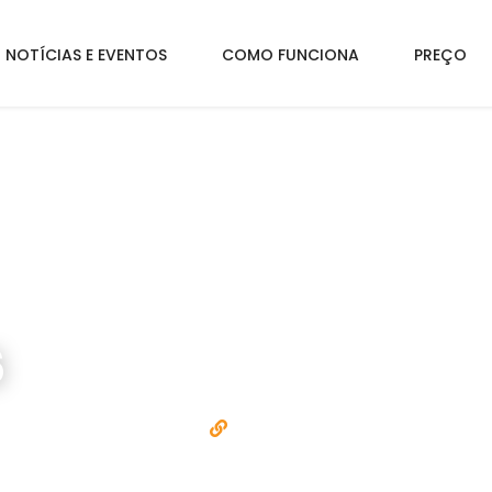
NOTÍCIAS E EVENTOS
COMO FUNCIONA
PREÇO
6
1 • Centro • Ibiúna/SP
IBIÚNA FEST