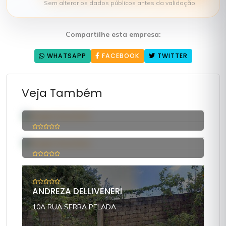
Sem alterar os dados públicos antes da validação.
Compartilhe esta empresa:
WHATSAPP
FACEBOOK
TWITTER
Veja Também
MARCELO DA SILVA PIMENTEL
RUA PIRAPORA DO BOM JESUS
ALINE DOS SANTOS CASTRO
ESTRADA MUNICIPAL ARMINDO SETTI
ANDREZA DELLIVENERI
10A RUA SERRA PELADA